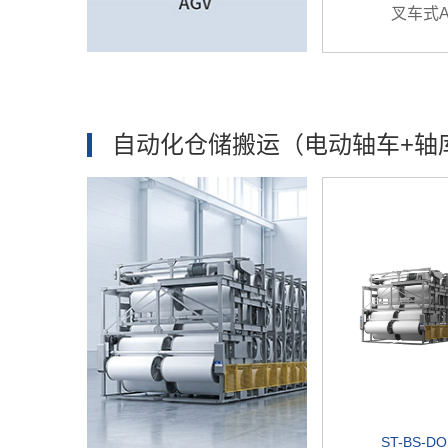
叉车式A
自动化仓储搬运（电动轴车+轴
ST-BS-D