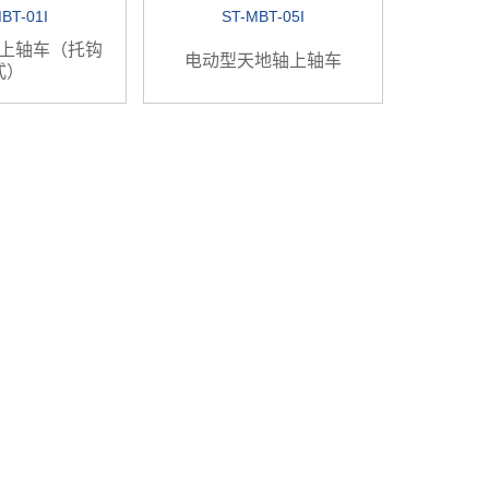
BT-01I
ST-MBT-05I
上轴车（托钩
电动型天地轴上轴车
式）