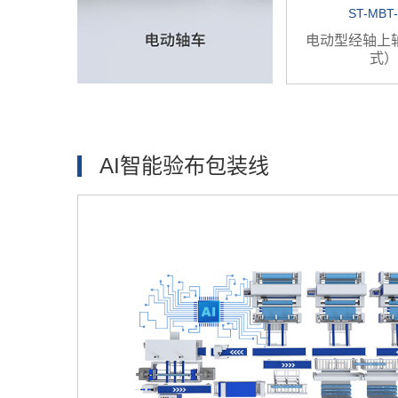
ST-MBT-
电动型经轴上
式）
AI智能验布包装线